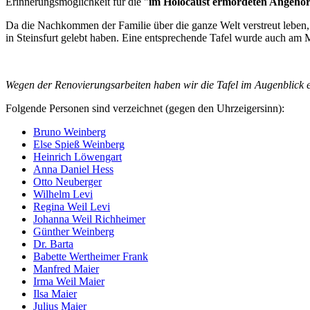
Erinnerungsmöglichkeit für die
im Holocaust ermordeten Angehöri
Da die Nachkommen der Familie über die ganze Welt verstreut leben, 
in Steinsfurt gelebt haben. Eine entsprechende Tafel wurde auch am
Wegen der Renovierungsarbeiten haben wir die Tafel im Augenblick e
Folgende Personen sind verzeichnet (gegen den Uhrzeigersinn):
Bruno Weinberg
Else Spieß Weinberg
Heinrich Löwengart
Anna Daniel Hess
Otto Neuberger
Wilhelm Levi
Regina Weil Levi
Johanna Weil Richheimer
Günther Weinberg
Dr. Barta
Babette Wertheimer Frank
Manfred Maier
Irma Weil Maier
Ilsa Maier
Julius Maier