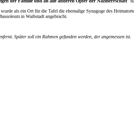
gen der Familie und an alle anderen Opfer der Naziherrschaft
ha
wurde als ein Ort für die Tafel die ehemalige Synagoge des Heimatort
 Mausoleum in Waibstadt angebracht.
nfernt. Später soll ein Rahmen gefunden werden, der angemessen ist.