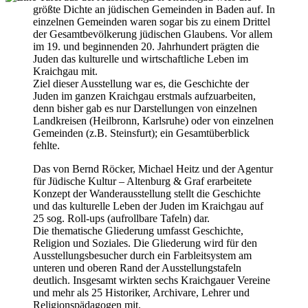
größte Dichte an jüdischen Gemeinden in Baden auf. In
einzelnen Gemeinden waren sogar bis zu einem Drittel
der Gesamtbevölkerung jüdischen Glaubens. Vor allem
im 19. und beginnenden 20. Jahrhundert prägten die
Juden das kulturelle und wirtschaftliche Leben im
Kraichgau mit.
Ziel dieser Ausstellung war es, die Geschichte der
Juden im ganzen Kraichgau erstmals aufzuarbeiten,
denn bisher gab es nur Darstellungen von einzelnen
Landkreisen (Heilbronn, Karlsruhe) oder von einzelnen
Gemeinden (z.B. Steinsfurt); ein Gesamtüberblick
fehlte.
Das von Bernd Röcker, Michael Heitz und der Agentur
für Jüdische Kultur – Altenburg & Graf erarbeitete
Konzept der Wanderausstellung stellt die Geschichte
und das kulturelle Leben der Juden im Kraichgau auf
25 sog. Roll-ups (aufrollbare Tafeln) dar.
Die thematische Gliederung umfasst Geschichte,
Religion und Soziales. Die Gliederung wird für den
Ausstellungsbesucher durch ein Farbleitsystem am
unteren und oberen Rand der Ausstellungstafeln
deutlich. Insgesamt wirkten sechs Kraichgauer Vereine
und mehr als 25 Historiker, Archivare, Lehrer und
Religionspädagogen mit.